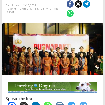
Faduli News
Mei 8, 2024
Nasional
,
Nusantara
,
TNI & Polri
,
Viral
849
Dilihat
Spread the love