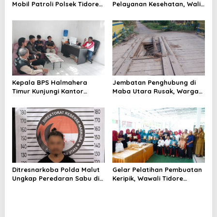
Mobil Patroli Polsek Tidore
Pelayanan Kesehatan, Wali
Utara Kini Mendapat Atensi
Kota Tidore Kepulauan
Kapolda
Audiensi dengan Menkes RI
Kepala BPS Halmahera
Jembatan Penghubung di
Timur Kunjungi Kantor
Maba Utara Rusak, Warga
Camat Maba Utara,
Harap Penanganan Cepat
Percepat Pencacahan
dari Pemda
SE2026
Ditresnarkoba Polda Malut
Gelar Pelatihan Pembuatan
Ungkap Peredaran Sabu di
Keripik, Wawali Tidore
Halmahera Tengah, Satu
Apresiasi UMKM Toloa Indah
Pengedar Diamankan
Berkembang