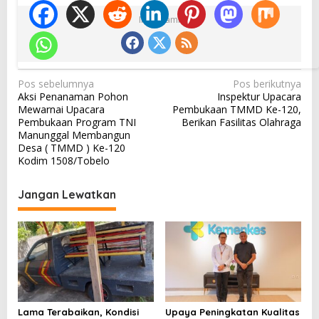
Ikuti Kami
N
Pos sebelumnya
Pos berikutnya
Aksi Penanaman Pohon
Inspektur Upacara
a
Mewarnai Upacara
Pembukaan TMMD Ke-120,
v
Pembukaan Program TNI
Berikan Fasilitas Olahraga
Manunggal Membangun
i
Desa ( TMMD ) Ke-120
g
Kodim 1508/Tobelo
a
Jangan Lewatkan
s
i
p
o
s
Lama Terabaikan, Kondisi
Upaya Peningkatan Kualitas