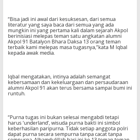
“Bisa jadi ini awal dari kesuksesan, dari semua
literatur yang saya baca dari semua yang ada
mungkin ini yang pertama kali dalam sejarah Akpol
berinisiasi melepas teman satu angkatan alumni
Akpol 91 Batalyon Bhara Daksa 13 orang teman
terbaik kami melepas masa tugasnya,”kata M Iqbal
kepada awak media.
Iqbal mengatakan, intinya adalah semangat
kebersamaan dan kekeluargaan dan persaudaraan
alumni Akpol 91 akan terus bersama sampai bumi ini
runtuh.
“Purna tugas ini bukan selesai mengabdi tetapi
harus ‘underland’, wisuda purna bakti ini simbol
keberhasilan paripurna. Tidak setiap anggota polri
dapat purna secara sempurna tanpa cacat tanpa
sempurna. Alhamdulillah hari ini ke 13 teman teman