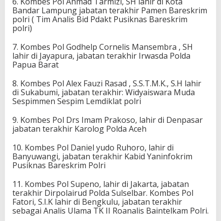
6. Kombes Pol Ahmad Tarmizi, SH lahir di Kota
Bandar Lampung jabatan terakhir Pamen Bareskrim
polri ( Tim Analis Bid Pdakt Pusiknas Bareskrim
polri)
7. Kombes Pol Godhelp Cornelis Mansembra , SH
lahir di Jayapura, jabatan terakhir Irwasda Polda
Papua Barat
8. Kombes Pol Alex Fauzi Rasad , S.S.T.M.K., S.H lahir
di Sukabumi, jabatan terakhir: Widyaiswara Muda
Sespimmen Sespim Lemdiklat polri
9. Kombes Pol Drs Imam Prakoso, lahir di Denpasar
jabatan terakhir Karolog Polda Aceh
10. Kombes Pol Daniel yudo Ruhoro, lahir di
Banyuwangi, jabatan terakhir Kabid Yaninfokrim
Pusiknas Bareskrim Polri
11. Kombes Pol Supeno, lahir di Jakarta, jabatan
terakhir Dirpolairud Polda Sulselbar. Kombes Pol
Fatori, S.I.K lahir di Bengkulu, jabatan terakhir
sebagai Analis Ulama TK II Roanalis Baintelkam Polri.