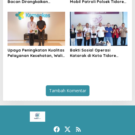
Bacan Dirangkaikan
Mobil Patroli Polsek Tidore
Silaturahmi ke Kedaton
Utara Kini Mendapat Atensi
Kesultanan Bacan
Kapolda
Upaya Peningkatan Kualitas
Bakti Sosial Operasi
Pelayanan Kesehatan, Wali
Katarak di Kota Tidore
Kota Tidore Kepulauan
Kepulauan Resmi
Audiensi dengan Menkes RI
Berlangsung
Tambah Komentar