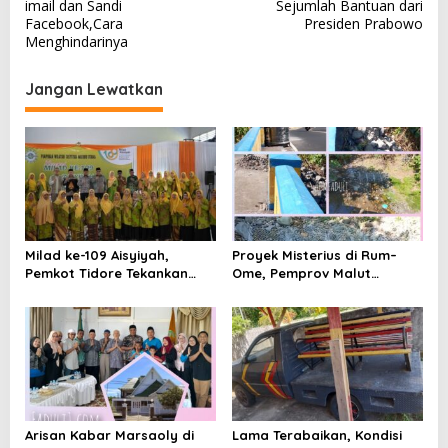
imail dan Sandi
Sejumlah Bantuan dari
v
Facebook,Cara
Presiden Prabowo
Menghindarinya
i
g
Jangan Lewatkan
a
s
i
p
o
s
Milad ke-109 Aisyiyah,
Proyek Misterius di Rum–
Pemkot Tidore Tekankan
Ome, Pemprov Malut
Kolaborasi dan Dakwah
Bantah Punya Pekerjaan—
Kemanusiaan
Lalu Punya Siapa?
Arisan Kabar Marsaoly di
Lama Terabaikan, Kondisi