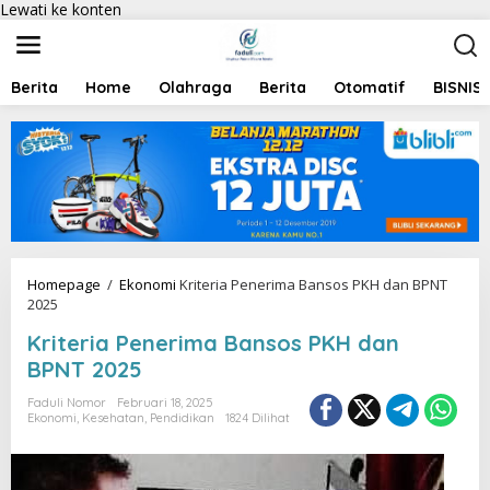
Lewati ke konten
Berita
Home
Olahraga
Berita
Otomatif
BISNIS
Homepage
/
Ekonomi
Kriteria Penerima Bansos PKH dan BPNT
2025
Kriteria Penerima Bansos PKH dan
BPNT 2025
Faduli Nomor
Februari 18, 2025
Ekonomi
,
Kesehatan
,
Pendidikan
1824 Dilihat