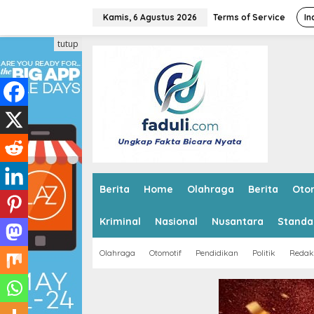
L
e
Kamis, 6 Agustus 2026
Terms of Service
In
w
a
tutup
t
i
k
e
k
o
n
t
e
n
Berita
Home
Olahraga
Berita
Oto
Kriminal
Nasional
Nusantara
Standa
Olahraga
Otomotif
Pendidikan
Politik
Redak