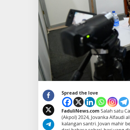
l
f
a
u
d
i
:
S
a
n
t
r
i
y
a
n
g
M
Spread the love
a
h
i
FaduliNews.com
Salah satu Ca
r
(Akpol) 2024, Jovanka Alfaudi al
B
a
kalangan santri. Jovan mahir b
h
dari bahasa sehari-hari yang d