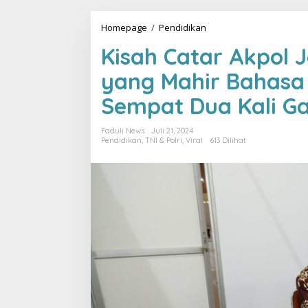
Homepage
/
Pendidikan
K
i
Kisah Catar Akpol J
s
a
yang Mahir Bahasa
h
C
Sempat Dua Kali Ga
a
t
a
Faduli News
Juli 21, 2024
r
Pendidikan
,
TNI & Polri
,
Viral
613 Dilihat
A
k
p
o
l
J
o
v
a
n
k
a
A