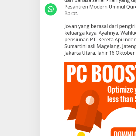
a
Pesantren Modern Ummul Quro A
s
Barat.
a
A
r
Jovan yang berasal dari pengir
a
keluarga kaya. Ayahnya, Wahlud
b
pensiunan PT. Kereta Api Indon
h
Sumartini asli Magelang, Jateng
i
n
Jakarta Utara, lahir 16 Oktober
g
g
a
S
p
a
n
y
o
l
,
S
e
m
p