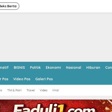
deks Berita
matif
BISNIS
Politik
Ekonomi
Nasional
Hiburan
Con
r Pos
Video Pos
Galeri Pos
si
TNI & Polri
Travel
Video
Viral