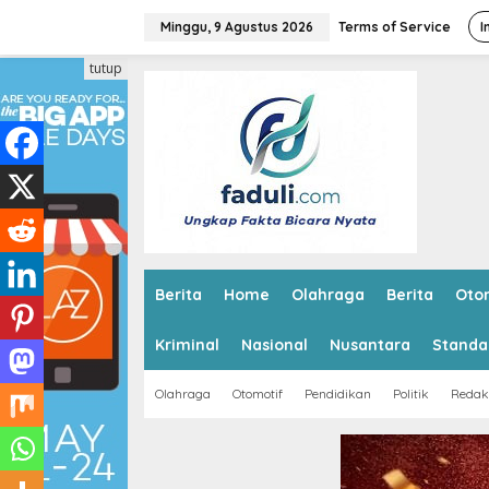
L
e
Minggu, 9 Agustus 2026
Terms of Service
I
w
a
tutup
t
i
k
e
k
o
n
t
e
n
Berita
Home
Olahraga
Berita
Oto
Kriminal
Nasional
Nusantara
Standa
Olahraga
Otomotif
Pendidikan
Politik
Redak