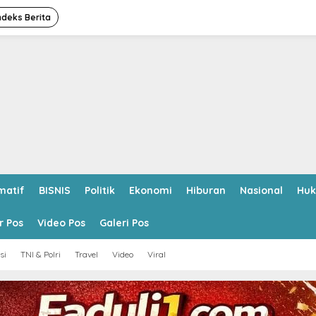
ndeks Berita
matif
BISNIS
Politik
Ekonomi
Hiburan
Nasional
Hu
r Pos
Video Pos
Galeri Pos
si
TNI & Polri
Travel
Video
Viral