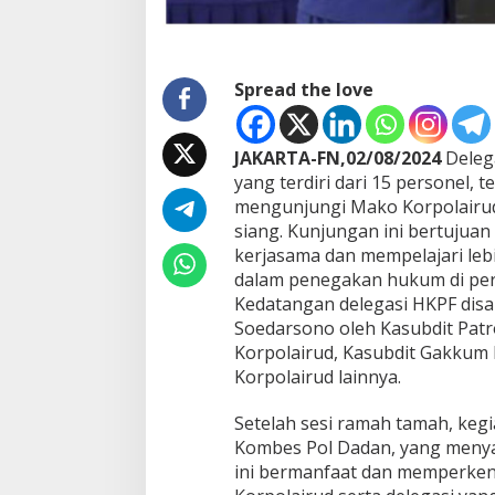
H
A
R
K
Spread the love
A
M
P
O
JAKARTA-FN,02/08/2024
Delega
L
yang terdiri dari 15 personel, 
R
mengunjungi Mako Korpolairud 
I
siang. Kunjungan ini bertuju
kerjasama dan mempelajari lebi
dalam penegakan hukum di per
Kedatangan delegasi HKPF disa
Soedarsono oleh Kasubdit Patro
Korpolairud, Kasubdit Gakkum 
Korpolairud lainnya.
Setelah sesi ramah tamah, keg
Kombes Pol Dadan, yang meny
ini bermanfaat dan memperkena