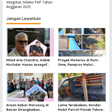
Integritas Seleksi PKP Tahun
i
Anggaran 2025
g
a
Jangan Lewatkan
s
i
p
o
s
Milad Arie Chandra, Habib
Proyek Misterius di Rum–
Muchdar Hasan Assegaf
Ome, Pemprov Malut
Dorong WRC PAN-RI Makin
Bantah Punya Pekerjaan—
Solid
Lalu Punya Siapa?
Arisan Kabar Marsaoly di
Lama Terabaikan, Kondisi
Bacan Dirangkaikan
Mobil Patroli Polsek Tidore