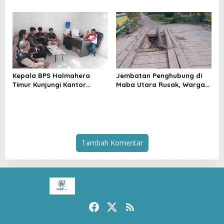
Silaturahmi ke Kedaton
Utara Kini Mendapat Atensi
Kesultanan Bacan
Kapolda
Kepala BPS Halmahera
Jembatan Penghubung di
Timur Kunjungi Kantor
Maba Utara Rusak, Warga
Camat Maba Utara,
Harap Penanganan Cepat
Percepat Pencacahan
dari Pemda
SE2026
Tambah Komentar