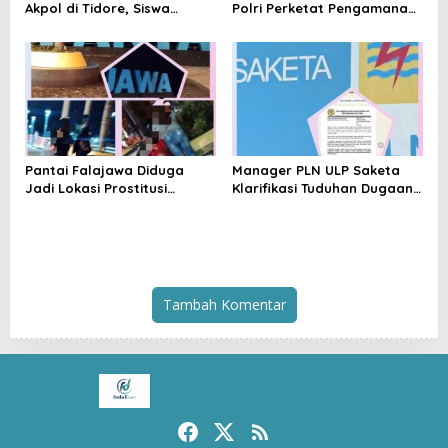
Akpol di Tidore, Siswa
Polri Perketat Pengamanan
Didorong Disiplin dan
Pelabuhan Ferry Bastiong,
Mandiri
Pemeriksaan Kendaraan
hingga Patroli Rutin
Pantai Falajawa Diduga
Manager PLN ULP Saketa
Jadi Lokasi Prostitusi
Klarifikasi Tuduhan Dugaan
Terselubung dan Pesta
Penyelundupan BBM:
Miras, Warga Desak
Jangan Menghakimi Tanpa
Penertiban
Bukti
Tambah Komentar