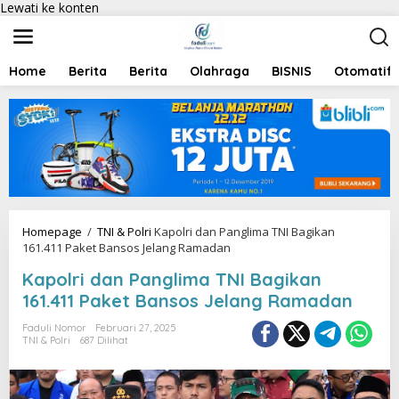
Lewati ke konten
Home
Berita
Berita
Olahraga
BISNIS
Otomatif
Homepage
/
TNI & Polri
Kapolri dan Panglima TNI Bagikan
161.411 Paket Bansos Jelang Ramadan
Kapolri dan Panglima TNI Bagikan
161.411 Paket Bansos Jelang Ramadan
Faduli Nomor
Februari 27, 2025
TNI & Polri
687 Dilihat