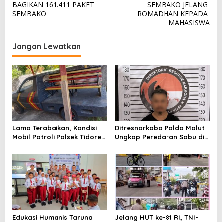
v
BAGIKAN 161.411 PAKET
SEMBAKO JELANG
SEMBAKO
ROMADHAN KEPADA
i
MAHASISWA
g
a
Jangan Lewatkan
s
i
p
o
s
Lama Terabaikan, Kondisi
Ditresnarkoba Polda Malut
Mobil Patroli Polsek Tidore
Ungkap Peredaran Sabu di
Utara Kini Mendapat Atensi
Halmahera Tengah, Satu
Kapolda
Pengedar Diamankan
Edukasi Humanis Taruna
Jelang HUT ke-81 RI, TNI-