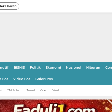
deks Berita
matif
BISNIS
Politik
Ekonomi
Nasional
Hiburan
Con
r Pos
Video Pos
Galeri Pos
si
TNI & Polri
Travel
Video
Viral