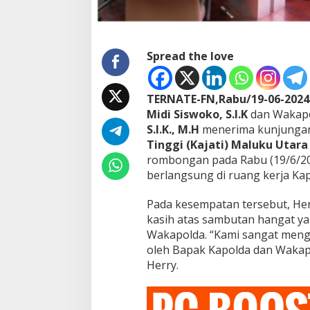
k
s
a
a
Spread the love
n
T
i
n
TERNATE-FN,Rabu/19-06-2024
g
Midi Siswoko, S.I.K
dan Wakap
g
S.I.K., M.H
menerima kunjungan 
i
M
Tinggi (Kajati) Maluku Utara H
a
rombongan pada Rabu (19/6/20
l
berlangsung di ruang kerja Kap
u
k
Pada kesempatan tersebut, Her
u
U
kasih atas sambutan hangat ya
t
Wakapolda. “Kami sangat meng
a
oleh Bapak Kapolda dan Wakap
r
Herry.
a