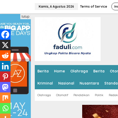
L
e
Kamis, 6 Agustus 2026
Terms of Service
In
w
a
tutup
t
i
k
e
k
o
n
t
e
n
Berita
Home
Olahraga
Berita
Oto
Kriminal
Nasional
Nusantara
Standa
Olahraga
Otomotif
Pendidikan
Politik
Redak