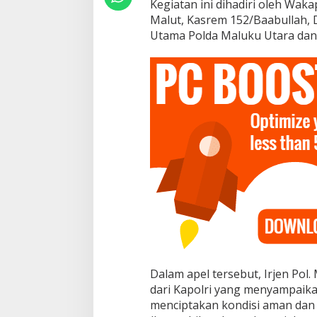
Kegiatan ini dihadiri oleh Wak
a
Malut, Kasrem 152/Baabullah, D
t
a
Utama Polda Maluku Utara dan
n
K
i
e
R
a
h
a
2
0
2
5
Dalam apel tersebut, Irjen Po
dari Kapolri yang menyampaika
menciptakan kondisi aman dan t