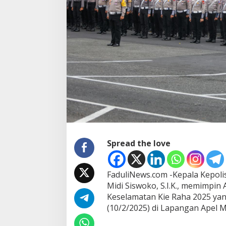
e
l
a
r
P
a
s
u
k
a
n
O
p
e
r
a
Spread the love
s
i
K
FaduliNews.com -Kepala Kepolis
e
Midi Siswoko, S.I.K., memimpin
s
e
Keselamatan Kie Raha 2025 yan
l
(10/2/2025) di Lapangan Apel 
a
m