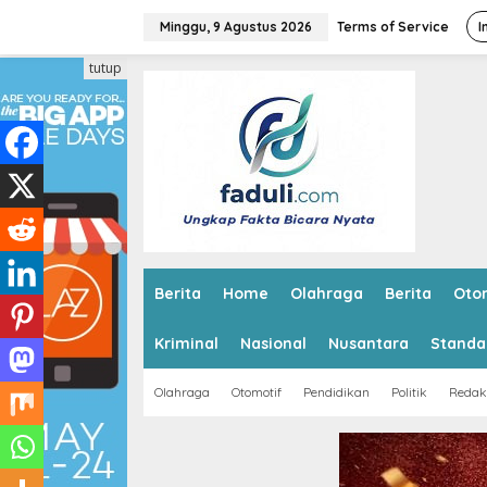
L
e
Minggu, 9 Agustus 2026
Terms of Service
I
w
a
tutup
t
i
k
e
k
o
n
t
e
n
Berita
Home
Olahraga
Berita
Oto
Kriminal
Nasional
Nusantara
Standa
Olahraga
Otomotif
Pendidikan
Politik
Redak