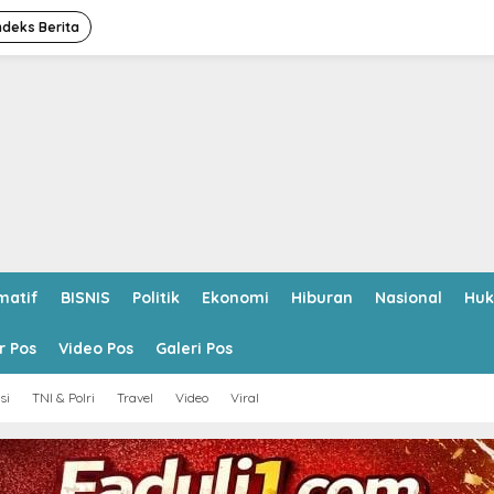
ndeks Berita
matif
BISNIS
Politik
Ekonomi
Hiburan
Nasional
Hu
r Pos
Video Pos
Galeri Pos
si
TNI & Polri
Travel
Video
Viral