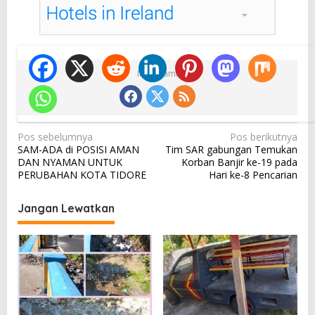
Ikuti Kami
N
Pos sebelumnya
Pos berikutnya
SAM-ADA di POSISI AMAN
Tim SAR gabungan Temukan
a
DAN NYAMAN UNTUK
Korban Banjir ke-19 pada
v
PERUBAHAN KOTA TIDORE
Hari ke-8 Pencarian
i
Jangan Lewatkan
g
a
s
i
p
o