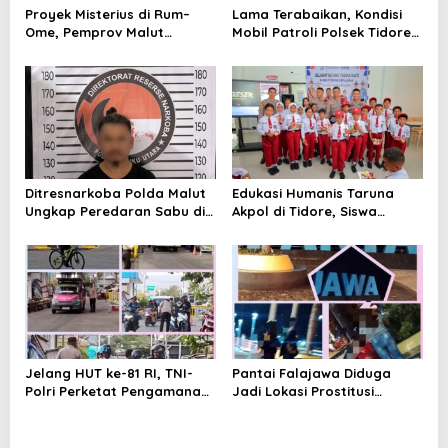
Proyek Misterius di Rum–
Lama Terabaikan, Kondisi
s
Ome, Pemprov Malut
Mobil Patroli Polsek Tidore
Bantah Punya Pekerjaan—
Utara Kini Mendapat Atensi
Lalu Punya Siapa?
Kapolda
Ditresnarkoba Polda Malut
Edukasi Humanis Taruna
Ungkap Peredaran Sabu di
Akpol di Tidore, Siswa
Halmahera Tengah, Satu
Didorong Disiplin dan
Pengedar Diamankan
Mandiri
Jelang HUT ke-81 RI, TNI-
Pantai Falajawa Diduga
Polri Perketat Pengamanan
Jadi Lokasi Prostitusi
Pelabuhan Ferry Bastiong,
Terselubung dan Pesta
Pemeriksaan Kendaraan
Miras, Warga Desak
hingga Patroli Rutin
Penertiban