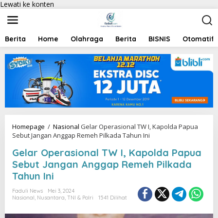
Lewati ke konten
Berita
Home
Olahraga
Berita
BISNIS
Otomatif
Homepage
/
Nasional
Gelar Operasional TW I, Kapolda Papua
Sebut Jangan Anggap Remeh Pilkada Tahun Ini
Gelar Operasional TW I, Kapolda Papua
Sebut Jangan Anggap Remeh Pilkada
Tahun Ini
Faduli News
Mei 3, 2024
Nasional
,
Nusantara
,
TNI & Polri
1541 Dilihat