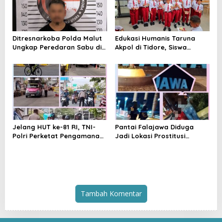
Ditresnarkoba Polda Malut
Edukasi Humanis Taruna
Ungkap Peredaran Sabu di
Akpol di Tidore, Siswa
Halmahera Tengah, Satu
Didorong Disiplin dan
Pengedar Diamankan
Mandiri
Jelang HUT ke-81 RI, TNI-
Pantai Falajawa Diduga
Polri Perketat Pengamanan
Jadi Lokasi Prostitusi
Pelabuhan Ferry Bastiong,
Terselubung dan Pesta
Pemeriksaan Kendaraan
Miras, Warga Desak
hingga Patroli Rutin
Penertiban
Tambah Komentar