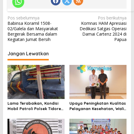
N
Pos sebelumnya
Pos berikutnya
Babinsa Koramil 1508-
Komnas HAM Apresiasi
a
02/Galela dan Masyarakat
Dedikasi Satgas Operasi
v
Bergerak Bersama dalam
Damai Cartenz 2024 di
Kegiatan Jumat Bersih
Papua
i
g
Jangan Lewatkan
a
s
i
p
o
s
Lama Terabaikan, Kondisi
Upaya Peningkatan Kualitas
Mobil Patroli Polsek Tidore
Pelayanan Kesehatan, Wali
Utara Kini Mendapat Atensi
Kota Tidore Kepulauan
Kapolda
Audiensi dengan Menkes RI