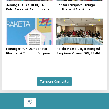
Jelang HUT ke-81 RI, TNI-
Pantai Falajawa Diduga
Polri Perketat Pengamanan
Jadi Lokasi Prostitusi
Pelabuhan Ferry Bastiong,
Terselubung dan Pesta
Pemeriksaan Kendaraan
Miras, Warga Desak
hingga Patroli Rutin
Penertiban
Manager PLN ULP Saketa
Polda Metro Jaya Rangkul
Klarifikasi Tuduhan Dugaan
Pimpinan Ormas DKI, FPMM
Penyelundupan BBM:
Ajak Warga Jaga Jakarta
Jangan Menghakimi Tanpa
dan Tolak Provokasi SARA
Bukti
Tambah Komentar