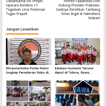
Danlantamal XIV Pimpin
Pimred Fadulinews.com
a
Upacara Bendera 17:
Dukung Presiden Prabowo:
v
Tegaskan Lima Pedoman
Saatnya Bersihkan Tambang
Tugas Prajurit
Emas Ilegal di Halmahera
i
Selatan!
g
a
Jangan Lewatkan
s
i
p
o
s
Ditresnarkoba Polda Malut
Edukasi Humanis Taruna
Ungkap Peredaran Sabu di
Akpol di Tidore, Siswa
Halmahera Tengah, Satu
Didorong Disiplin dan
Pengedar Diamankan
Mandiri