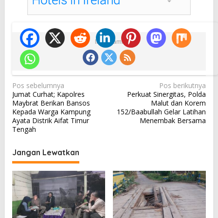
Ikuti Kami
N
Pos sebelumnya
Pos berikutnya
Jumat Curhat; Kapolres
Perkuat Sinergitas, Polda
a
Maybrat Berikan Bansos
Malut dan Korem
v
Kepada Warga Kampung
152/Baabullah Gelar Latihan
Ayata Distrik Aifat Timur
Menembak Bersama
i
Tengah
g
a
Jangan Lewatkan
s
i
p
o