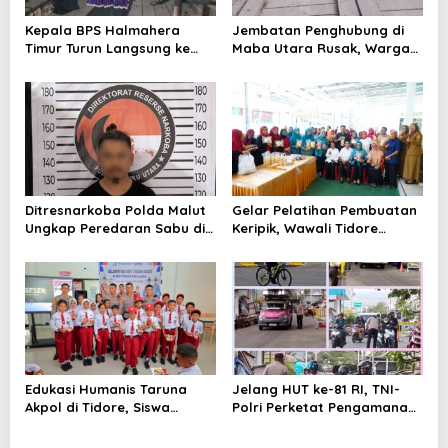
s
Kepala BPS Halmahera
Jembatan Penghubung di
Timur Turun Langsung ke
Maba Utara Rusak, Warga
Maba Utara Percepat
Harap Penanganan Cepat
Pendataan Sensus Ekonomi
dari Pemda
2026
Ditresnarkoba Polda Malut
Gelar Pelatihan Pembuatan
Ungkap Peredaran Sabu di
Keripik, Wawali Tidore
Halmahera Tengah, Satu
Apresiasi UMKM Toloa Indah
Pengedar Diamankan
Berkembang
Edukasi Humanis Taruna
Jelang HUT ke-81 RI, TNI-
Akpol di Tidore, Siswa
Polri Perketat Pengamanan
Didorong Disiplin dan
Pelabuhan Ferry Bastiong,
Mandiri
Pemeriksaan Kendaraan