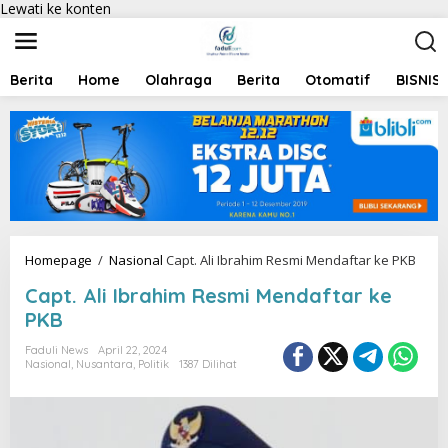
Lewati ke konten
Berita
Home
Olahraga
Berita
Otomatif
BISNIS
Homepage
/
Nasional
Capt. Ali Ibrahim Resmi Mendaftar ke PKB
Capt. Ali Ibrahim Resmi Mendaftar ke
PKB
Faduli News
April 22, 2024
Nasional
,
Nusantara
,
Politik
1387 Dilihat