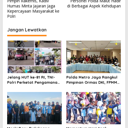
Pimpin Rakernis, Kadiv
Personel Polda Malut Hadir
a
Humas Minta Jajaran Jaga
di Berbagai Aspek Kehidupan
v
Kepercayaan Masyarakat ke
Polri
i
g
Jangan Lewatkan
a
s
i
p
o
s
Jelang HUT ke-81 RI, TNI-
Polda Metro Jaya Rangkul
Polri Perketat Pengamanan
Pimpinan Ormas DKI, FPMM
Pelabuhan Ferry Bastiong,
Ajak Warga Jaga Jakarta
Pemeriksaan Kendaraan
dan Tolak Provokasi SARA
hingga Patroli Rutin