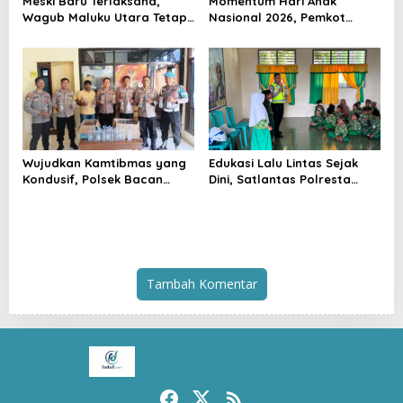
Meski Baru Terlaksana,
Momentum Hari Anak
Wagub Maluku Utara Tetap
Nasional 2026, Pemkot
Tepati Janji Batobo di
Tidore Komitmen Ciptakan
Pantai Tugulufa
Lingkungan Ramah Anak
Wujudkan Kamtibmas yang
Edukasi Lalu Lintas Sejak
Kondusif, Polsek Bacan
Dini, Satlantas Polresta
Timur Kembali Tindak
Tidore Gelar _Police Go to
Peredaran Miras Cap Tikus
School_ di MIN 1 Kota
Tidore Kepulauan
Tambah Komentar