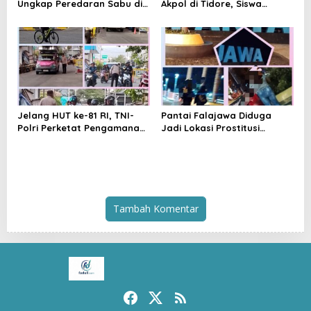
Ungkap Peredaran Sabu di
Akpol di Tidore, Siswa
Halmahera Tengah, Satu
Didorong Disiplin dan
Pengedar Diamankan
Mandiri
Jelang HUT ke-81 RI, TNI-
Pantai Falajawa Diduga
Polri Perketat Pengamanan
Jadi Lokasi Prostitusi
Pelabuhan Ferry Bastiong,
Terselubung dan Pesta
Pemeriksaan Kendaraan
Miras, Warga Desak
hingga Patroli Rutin
Penertiban
Tambah Komentar