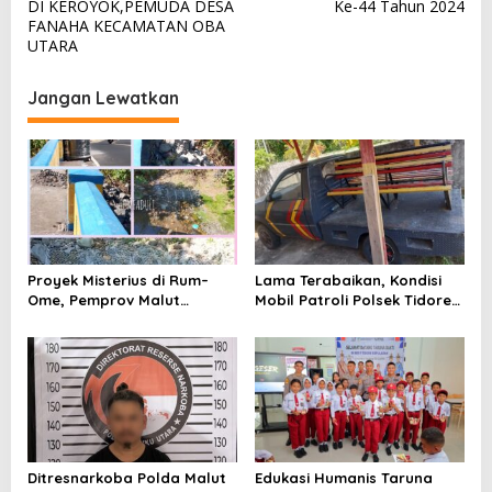
v
DI KEROYOK,PEMUDA DESA
Ke-44 Tahun 2024
FANAHA KECAMATAN OBA
i
UTARA
g
a
Jangan Lewatkan
s
i
p
o
s
Proyek Misterius di Rum–
Lama Terabaikan, Kondisi
Ome, Pemprov Malut
Mobil Patroli Polsek Tidore
Bantah Punya Pekerjaan—
Utara Kini Mendapat Atensi
Lalu Punya Siapa?
Kapolda
Ditresnarkoba Polda Malut
Edukasi Humanis Taruna