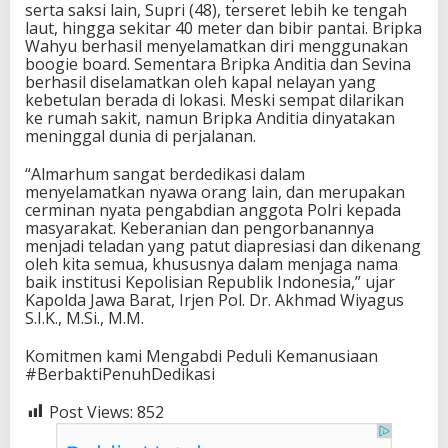
serta saksi lain, Supri (48), terseret lebih ke tengah
laut, hingga sekitar 40 meter dan bibir pantai. Bripka
Wahyu berhasil menyelamatkan diri menggunakan
boogie board. Sementara Bripka Anditia dan Sevina
berhasil diselamatkan oleh kapal nelayan yang
kebetulan berada di lokasi. Meski sempat dilarikan
ke rumah sakit, namun Bripka Anditia dinyatakan
meninggal dunia di perjalanan.
“Almarhum sangat berdedikasi dalam
menyelamatkan nyawa orang lain, dan merupakan
cerminan nyata pengabdian anggota Polri kepada
masyarakat. Keberanian dan pengorbanannya
menjadi teladan yang patut diapresiasi dan dikenang
oleh kita semua, khususnya dalam menjaga nama
baik institusi Kepolisian Republik Indonesia,” ujar
Kapolda Jawa Barat, Irjen Pol. Dr. Akhmad Wiyagus
S.I.K., M.Si., M.M.
Komitmen kami Mengabdi Peduli Kemanusiaan
#BerbaktiPenuhDedikasi
Post Views:
852