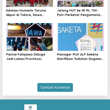
Edukasi Humanis Taruna
Jelang HUT ke-81 RI, TNI-
Akpol di Tidore, Siswa
Polri Perketat Pengamanan
Didorong Disiplin dan
Pelabuhan Ferry Bastiong,
Mandiri
Pemeriksaan Kendaraan
hingga Patroli Rutin
Pantai Falajawa Diduga
Manager PLN ULP Saketa
Jadi Lokasi Prostitusi
Klarifikasi Tuduhan Dugaan
Terselubung dan Pesta
Penyelundupan BBM:
Miras, Warga Desak
Jangan Menghakimi Tanpa
Penertiban
Bukti
Tambah Komentar