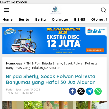
Lewati ke konten
Home
Berita
Berita
Olahraga
BISNIS
Otomatif
Homepage
/
TNI & Polri
Bripda Sherly, Sosok Polwan Polresta
Banyumas yang Hafal 30 Juz Alquran
Bripda Sherly, Sosok Polwan Polresta
Banyumas yang Hafal 30 Juz Alquran
Faduli News
Juni 15, 2024
TNI & Polri
817 Dilihat