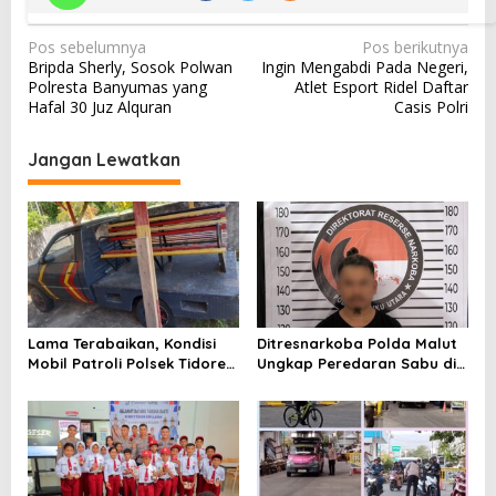
N
Pos sebelumnya
Pos berikutnya
Bripda Sherly, Sosok Polwan
Ingin Mengabdi Pada Negeri,
a
Polresta Banyumas yang
Atlet Esport Ridel Daftar
v
Hafal 30 Juz Alquran
Casis Polri
i
Jangan Lewatkan
g
a
s
i
p
o
Lama Terabaikan, Kondisi
Ditresnarkoba Polda Malut
s
Mobil Patroli Polsek Tidore
Ungkap Peredaran Sabu di
Utara Kini Mendapat Atensi
Halmahera Tengah, Satu
Kapolda
Pengedar Diamankan