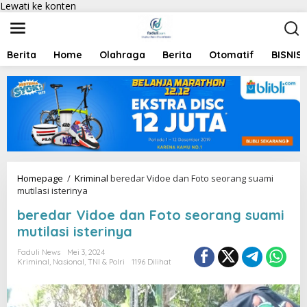
Lewati ke konten
Berita
Home
Olahraga
Berita
Otomatif
BISNIS
Homepage
/
Kriminal
beredar Vidoe dan Foto seorang suami
mutilasi isterinya
beredar Vidoe dan Foto seorang suami
mutilasi isterinya
Faduli News
Mei 3, 2024
Kriminal
,
Nasional
,
TNI & Polri
1196 Dilihat