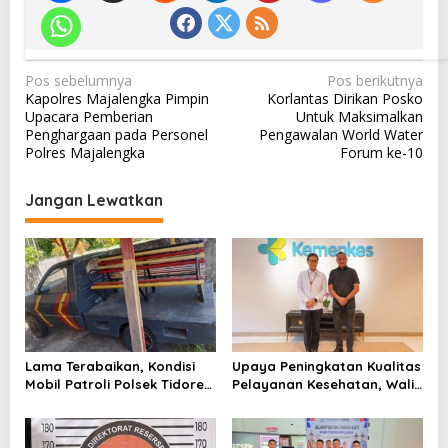
N
Pos sebelumnya
Pos berikutnya
Kapolres Majalengka Pimpin
Korlantas Dirikan Posko
a
Upacara Pemberian
Untuk Maksimalkan
v
Penghargaan pada Personel
Pengawalan World Water
Polres Majalengka
Forum ke-10
i
g
Jangan Lewatkan
a
s
i
p
o
s
Lama Terabaikan, Kondisi
Upaya Peningkatan Kualitas
Mobil Patroli Polsek Tidore
Pelayanan Kesehatan, Wali
Utara Kini Mendapat Atensi
Kota Tidore Kepulauan
Kapolda
Audiensi dengan Menkes RI