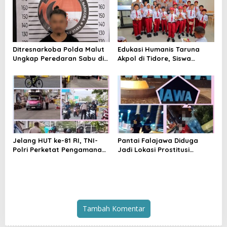
Ditresnarkoba Polda Malut
Edukasi Humanis Taruna
Ungkap Peredaran Sabu di
Akpol di Tidore, Siswa
Halmahera Tengah, Satu
Didorong Disiplin dan
Pengedar Diamankan
Mandiri
Jelang HUT ke-81 RI, TNI-
Pantai Falajawa Diduga
Polri Perketat Pengamanan
Jadi Lokasi Prostitusi
Pelabuhan Ferry Bastiong,
Terselubung dan Pesta
Pemeriksaan Kendaraan
Miras, Warga Desak
hingga Patroli Rutin
Penertiban
Tambah Komentar