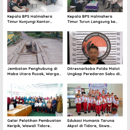
p
o
Kepala BPS Halmahera
Kepala BPS Halmahera
s
Timur Kunjungi Kantor
Timur Turun Langsung ke
Camat Maba Utara,
Maba Utara Percepat
Percepat Pencacahan
Pendataan Sensus Ekonomi
SE2026
2026
Jembatan Penghubung di
Ditresnarkoba Polda Malut
Maba Utara Rusak, Warga
Ungkap Peredaran Sabu di
Harap Penanganan Cepat
Halmahera Tengah, Satu
dari Pemda
Pengedar Diamankan
Gelar Pelatihan Pembuatan
Edukasi Humanis Taruna
Keripik, Wawali Tidore
Akpol di Tidore, Siswa