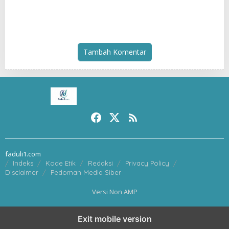
Apresiasi UMKM Toloa Indah
Didorong Disiplin dan
Berkembang
Mandiri
Tambah Komentar
faduli1.com
Indeks
Kode Etik
Redaksi
Privacy Policy
Disclaimer
Pedoman Media Siber
Versi Non AMP
Exit mobile version