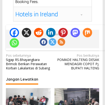
Ikuti Kami
N
Pos sebelumnya
Pos berikutnya
Sigap RS.Bhayangkara
POMADE HALTENG DESAK
a
Brimob Berikan Perawatan
MENDAGRI COPOT Pj.
v
Korban Lakalantas di Subang
BUPATI HALTENG
i
Jangan Lewatkan
g
a
s
i