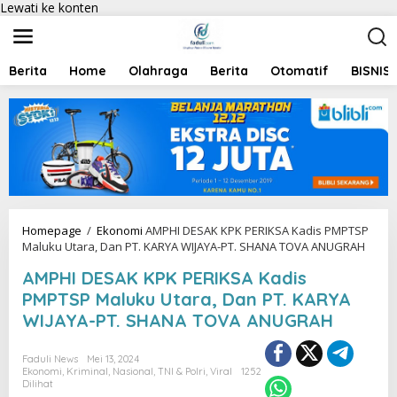
Lewati ke konten
Berita
Home
Olahraga
Berita
Otomatif
BISNIS
Homepage
/
Ekonomi
AMPHI DESAK KPK PERIKSA Kadis PMPTSP
Maluku Utara, Dan PT. KARYA WIJAYA-PT. SHANA TOVA ANUGRAH
AMPHI DESAK KPK PERIKSA Kadis
PMPTSP Maluku Utara, Dan PT. KARYA
WIJAYA-PT. SHANA TOVA ANUGRAH
Faduli News
Mei 13, 2024
Ekonomi
,
Kriminal
,
Nasional
,
TNI & Polri
,
Viral
1252
Dilihat