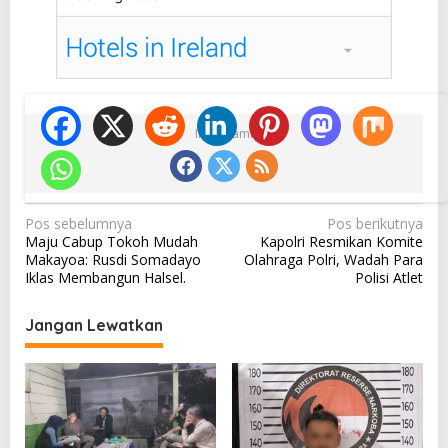
Ikuti Kami
N
Pos sebelumnya
Pos berikutnya
Maju Cabup Tokoh Mudah
Kapolri Resmikan Komite
a
Makayoa: Rusdi Somadayo
Olahraga Polri, Wadah Para
v
Iklas Membangun Halsel.
Polisi Atlet
i
Jangan Lewatkan
g
a
s
i
p