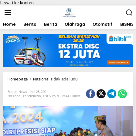
Lewati ke konten
Home
Berita
Berita
Olahraga
Otomatif
BISNIS
Homepage
/
Nasional
Tidak ada judul
Faduli News
Mei 28, 2024
Nasional
,
Pendidikan
,
TNI & Polri
1544 Dilihat