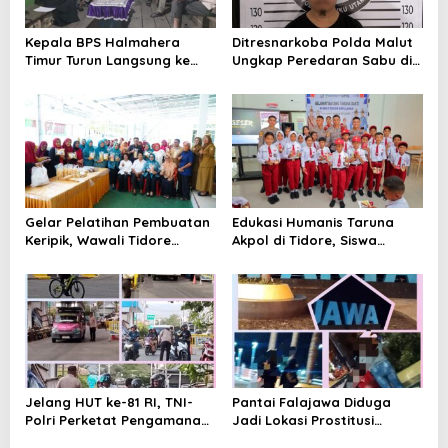
o
Kepala BPS Halmahera
Ditresnarkoba Polda Malut
s
Timur Turun Langsung ke
Ungkap Peredaran Sabu di
Maba Utara Percepat
Halmahera Tengah, Satu
Pendataan Sensus Ekonomi
Pengedar Diamankan
2026
Gelar Pelatihan Pembuatan
Edukasi Humanis Taruna
Keripik, Wawali Tidore
Akpol di Tidore, Siswa
Apresiasi UMKM Toloa Indah
Didorong Disiplin dan
Berkembang
Mandiri
Jelang HUT ke-81 RI, TNI-
Pantai Falajawa Diduga
Polri Perketat Pengamanan
Jadi Lokasi Prostitusi
Pelabuhan Ferry Bastiong,
Terselubung dan Pesta