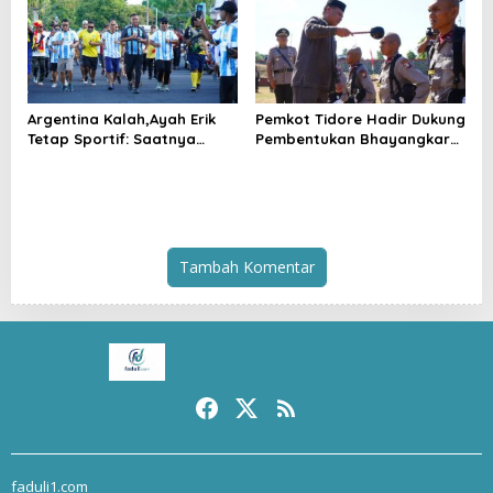
Tidore Kepulauan
Resmi Dimulai
Argentina Kalah,Ayah Erik
Pemkot Tidore Hadir Dukung
Tetap Sportif: Saatnya
Pembentukan Bhayangkara
Tinggalkan Perbedaan dan
Berintegritas di SPN Polda
Bangun Tidore
Malut
Tambah Komentar
faduli1.com