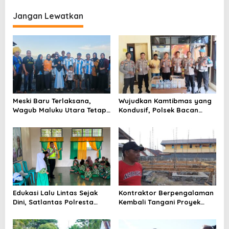
g
Jangan Lewatkan
a
s
i
p
o
s
Meski Baru Terlaksana,
Wujudkan Kamtibmas yang
Wagub Maluku Utara Tetap
Kondusif, Polsek Bacan
Tepati Janji Batobo di
Timur Kembali Tindak
Pantai Tugulufa
Peredaran Miras Cap Tikus
Edukasi Lalu Lintas Sejak
Kontraktor Berpengalaman
Dini, Satlantas Polresta
Kembali Tangani Proyek
Tidore Gelar _Police Go to
Kejaksaan, Pembangunan
School_ di MIN 1 Kota
Mess Senilai Rp4,76 Miliar