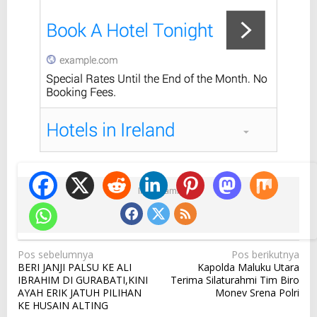
Ikuti Kami
N
Pos sebelumnya
Pos berikutnya
BERI JANJI PALSU KE ALI
Kapolda Maluku Utara
a
IBRAHIM DI GURABATI,KINI
Terima Silaturahmi Tim Biro
v
AYAH ERIK JATUH PILIHAN
Monev Srena Polri
KE HUSAIN ALTING
i