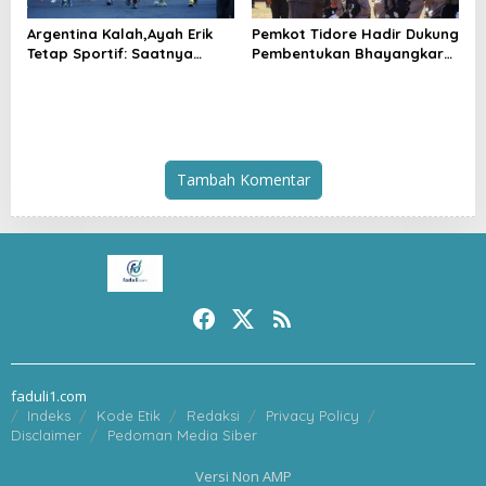
Argentina Kalah,Ayah Erik
Pemkot Tidore Hadir Dukung
Tetap Sportif: Saatnya
Pembentukan Bhayangkara
Tinggalkan Perbedaan dan
Berintegritas di SPN Polda
Bangun Tidore
Malut
Tambah Komentar
faduli1.com
Indeks
Kode Etik
Redaksi
Privacy Policy
Disclaimer
Pedoman Media Siber
Versi Non AMP