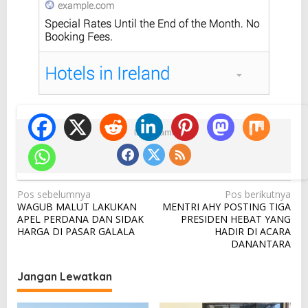
Ikuti Kami
N
Pos sebelumnya
Pos berikutnya
WAGUB MALUT LAKUKAN
MENTRI AHY POSTING TIGA
a
APEL PERDANA DAN SIDAK
PRESIDEN HEBAT YANG
v
HARGA DI PASAR GALALA
HADIR DI ACARA
DANANTARA
i
g
Jangan Lewatkan
a