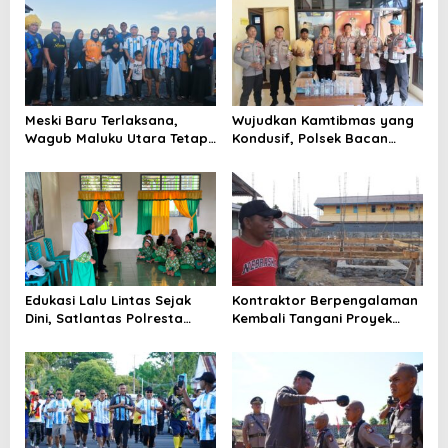
s
i
p
o
s
Meski Baru Terlaksana,
Wujudkan Kamtibmas yang
Wagub Maluku Utara Tetap
Kondusif, Polsek Bacan
Tepati Janji Batobo di
Timur Kembali Tindak
Pantai Tugulufa
Peredaran Miras Cap Tikus
Edukasi Lalu Lintas Sejak
Kontraktor Berpengalaman
Dini, Satlantas Polresta
Kembali Tangani Proyek
Tidore Gelar _Police Go to
Kejaksaan, Pembangunan
School_ di MIN 1 Kota
Mess Senilai Rp4,76 Miliar
Tidore Kepulauan
Resmi Dimulai