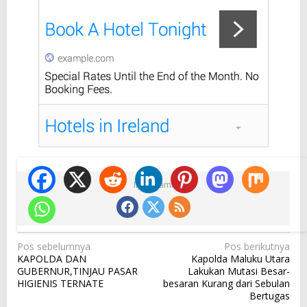
Ikuti Kami
N
Pos sebelumnya
Pos berikutnya
KAPOLDA DAN
Kapolda Maluku Utara
a
GUBERNUR,TINJAU PASAR
Lakukan Mutasi Besar-
v
HIGIENIS TERNATE
besaran Kurang dari Sebulan
Bertugas
i