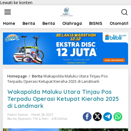
Lewati ke konten
Home
Berita
Berita
Olahraga
BISNIS
Otomatif
Homepage
/
Berita
Wakapolda Maluku Utara Tinjau Pos
Terpadu Operasi Ketupat Kieraha 2025 di Landmark
Wakapolda Maluku Utara Tinjau Pos
Terpadu Operasi Ketupat Kieraha 2025
di Landmark
Faduli Nomor
Maret 28, 2025
Berita
,
Ekonomi
,
TNI & Polri
678 Dilihat