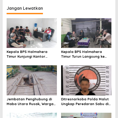
g
Jangan Lewatkan
a
s
i
p
o
s
Kepala BPS Halmahera
Kepala BPS Halmahera
Timur Kunjungi Kantor
Timur Turun Langsung ke
Camat Maba Utara,
Maba Utara Percepat
Percepat Pencacahan
Pendataan Sensus Ekonomi
SE2026
2026
Jembatan Penghubung di
Ditresnarkoba Polda Malut
Maba Utara Rusak, Warga
Ungkap Peredaran Sabu di
Harap Penanganan Cepat
Halmahera Tengah, Satu
dari Pemda
Pengedar Diamankan