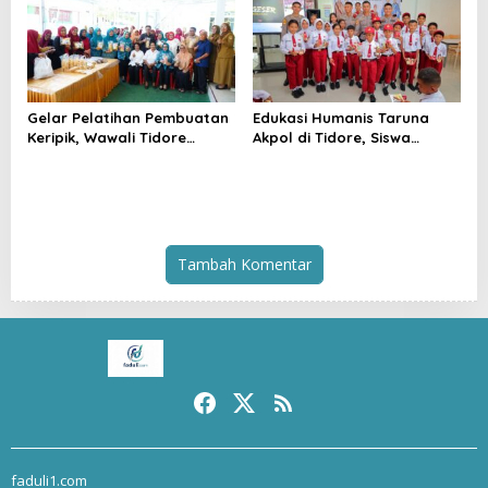
Gelar Pelatihan Pembuatan
Edukasi Humanis Taruna
Keripik, Wawali Tidore
Akpol di Tidore, Siswa
Apresiasi UMKM Toloa Indah
Didorong Disiplin dan
Berkembang
Mandiri
Tambah Komentar
faduli1.com