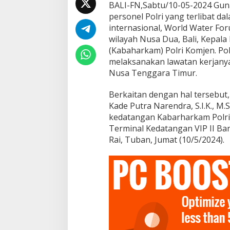
BALI-FN,Sabtu/10-05-2024 Gun
g
o
personel Polri yang terlibat 
l
internasional, World Water For
e
wilayah Nusa Dua, Bali, Kepal
h
(Kabaharkam) Polri Komjen. Pol
K
a
melaksanakan lawatan kerjanya 
p
Nusa Tenggara Timur.
o
l
Berkaitan dengan hal tersebut, 
d
Kade Putra Narendra, S.I.K., M
a
B
kedatangan Kabarharkam Polri d
a
Terminal Kedatangan VIP II Ban
l
Rai, Tuban, Jumat (10/5/2024).
i