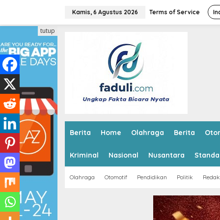
L
e
Kamis, 6 Agustus 2026
Terms of Service
In
w
a
tutup
t
i
k
e
k
o
n
t
e
n
Berita
Home
Olahraga
Berita
Oto
Kriminal
Nasional
Nusantara
Standa
Olahraga
Otomotif
Pendidikan
Politik
Redak