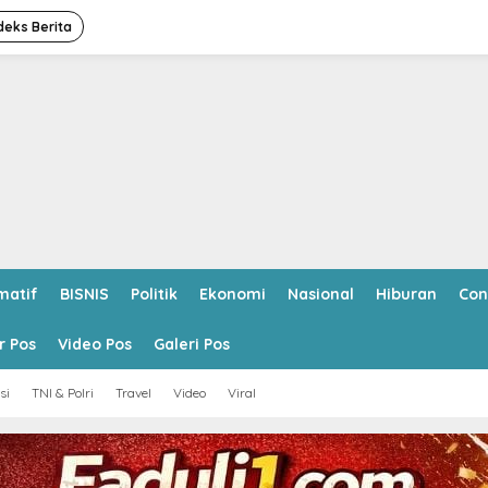
deks Berita
matif
BISNIS
Politik
Ekonomi
Nasional
Hiburan
Con
r Pos
Video Pos
Galeri Pos
si
TNI & Polri
Travel
Video
Viral