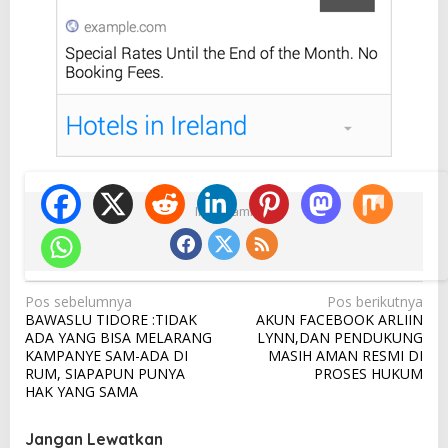
Ikuti Kami
N
Pos sebelumnya
Pos berikutnya
BAWASLU TIDORE :TIDAK
AKUN FACEBOOK ARLIIN
a
ADA YANG BISA MELARANG
LYNN,DAN PENDUKUNG
v
KAMPANYE SAM-ADA DI
MASIH AMAN RESMI DI
RUM, SIAPAPUN PUNYA
PROSES HUKUM
i
HAK YANG SAMA
g
a
Jangan Lewatkan