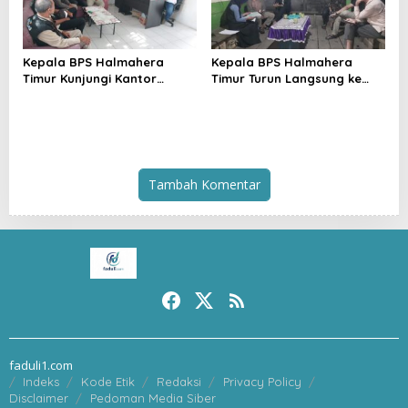
Kepala BPS Halmahera
Kepala BPS Halmahera
Timur Kunjungi Kantor
Timur Turun Langsung ke
Camat Maba Utara,
Maba Utara Percepat
Percepat Pencacahan
Pendataan Sensus Ekonomi
SE2026
2026
Tambah Komentar
faduli1.com
Indeks
Kode Etik
Redaksi
Privacy Policy
Disclaimer
Pedoman Media Siber