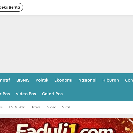
deks Berita
matif
BISNIS
Politik
Ekonomi
Nasional
Hiburan
Con
r Pos
Video Pos
Galeri Pos
si
TNI & Polri
Travel
Video
Viral