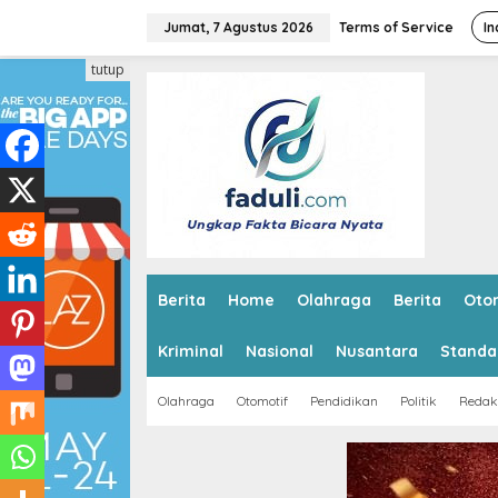
L
e
Jumat, 7 Agustus 2026
Terms of Service
In
w
a
tutup
t
i
k
e
k
o
n
t
e
n
Berita
Home
Olahraga
Berita
Oto
Kriminal
Nasional
Nusantara
Standa
Olahraga
Otomotif
Pendidikan
Politik
Redak