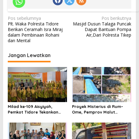
N
Pos sebelumnya
Pos berikutnya
Plt. Waka Polresta Tidore
Masjid Dusun Talaga Puncak
a
Berikan Ceramah Isra Miraj
Dapat Bantuan Pompa
v
dalam Pembinaan Rohani
Air,Dari Polresta Tikep
dan Mental
i
g
Jangan Lewatkan
a
s
i
p
o
s
Milad ke-109 Aisyiyah,
Proyek Misterius di Rum–
Pemkot Tidore Tekankan
Ome, Pemprov Malut
Kolaborasi dan Dakwah
Bantah Punya Pekerjaan—
Kemanusiaan
Lalu Punya Siapa?