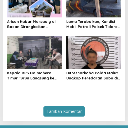
Arisan Kabar Marsaoly di
Lama Terabaikan, Kondisi
Bacan Dirangkaikan
Mobil Patroli Polsek Tidore
Silaturahmi ke Kedaton
Utara Kini Mendapat Atensi
Kesultanan Bacan
Kapolda
Kepala BPS Halmahera
Ditresnarkoba Polda Malut
Timur Turun Langsung ke
Ungkap Peredaran Sabu di
Maba Utara Percepat
Halmahera Tengah, Satu
Pendataan Sensus Ekonomi
Pengedar Diamankan
2026
Tambah Komentar