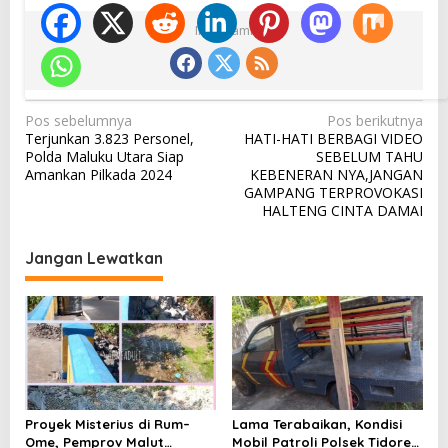
Ikuti Kami
N
Pos sebelumnya
Pos berikutnya
Terjunkan 3.823 Personel,
HATI-HATI BERBAGI VIDEO
a
Polda Maluku Utara Siap
SEBELUM TAHU
v
Amankan Pilkada 2024
KEBENERAN NYA,JANGAN
GAMPANG TERPROVOKASI
i
HALTENG CINTA DAMAI
g
a
Jangan Lewatkan
s
i
p
o
s
Proyek Misterius di Rum–
Lama Terabaikan, Kondisi
Ome, Pemprov Malut
Mobil Patroli Polsek Tidore