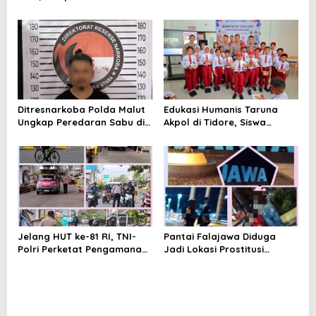
Bantah Punya Pekerjaan—
Utara Kini Mendapat Atensi
Lalu Punya Siapa?
Kapolda
Ditresnarkoba Polda Malut
Edukasi Humanis Taruna
Ungkap Peredaran Sabu di
Akpol di Tidore, Siswa
Halmahera Tengah, Satu
Didorong Disiplin dan
Pengedar Diamankan
Mandiri
Jelang HUT ke-81 RI, TNI-
Pantai Falajawa Diduga
Polri Perketat Pengamanan
Jadi Lokasi Prostitusi
Pelabuhan Ferry Bastiong,
Terselubung dan Pesta
Pemeriksaan Kendaraan
Miras, Warga Desak
hingga Patroli Rutin
Penertiban