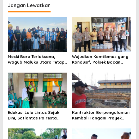
a
Jangan Lewatkan
s
i
p
o
s
Meski Baru Terlaksana,
Wujudkan Kamtibmas yang
Wagub Maluku Utara Tetap
Kondusif, Polsek Bacan
Tepati Janji Batobo di
Timur Kembali Tindak
Pantai Tugulufa
Peredaran Miras Cap Tikus
Edukasi Lalu Lintas Sejak
Kontraktor Berpengalaman
Dini, Satlantas Polresta
Kembali Tangani Proyek
Tidore Gelar _Police Go to
Kejaksaan, Pembangunan
School_ di MIN 1 Kota
Mess Senilai Rp4,76 Miliar
Tidore Kepulauan
Resmi Dimulai