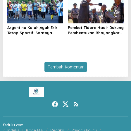
Argentina Kalah,Ayah Erik
Pemkot Tidore Hadir Dukung
Tetap Sportif: Saatnya
Pembentukan Bhayangkara
Tinggalkan Perbedaan dan
Berintegritas di SPN Polda
Bangun Tidore
Malut
Tambah Komentar
faduli1.com
Indeks
Kode Etik
Redaksi
Privacy Policy