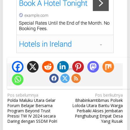
Ikuti Kami
N
Pos sebelumnya
Pos berikutnya
Polda Maluku Utara Gelar
Bhabinkamtibmas Polsek
a
Forum Belajar Bersama
Loloda Utara Bantu Warga
v
Program Beyond Trust
Perbaiki Akses Jembatan
Presisi TW IV 2024 secara
Penghubung Empat Desa
i
Daring dengan SSDM Polri
Yang Rusak
g