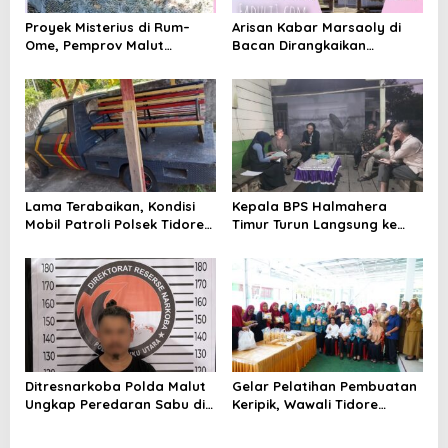
s
Proyek Misterius di Rum–
Arisan Kabar Marsaoly di
Ome, Pemprov Malut
Bacan Dirangkaikan
Bantah Punya Pekerjaan—
Silaturahmi ke Kedaton
Lalu Punya Siapa?
Kesultanan Bacan
Lama Terabaikan, Kondisi
Kepala BPS Halmahera
Mobil Patroli Polsek Tidore
Timur Turun Langsung ke
Utara Kini Mendapat Atensi
Maba Utara Percepat
Kapolda
Pendataan Sensus Ekonomi
2026
Ditresnarkoba Polda Malut
Gelar Pelatihan Pembuatan
Ungkap Peredaran Sabu di
Keripik, Wawali Tidore
Halmahera Tengah, Satu
Apresiasi UMKM Toloa Indah
Pengedar Diamankan
Berkembang