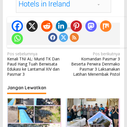
Ikuti Kami
N
Pos sebelumnya
Pos berikutnya
Kenali TNI AL: Murid TK Dan
Komandan Pasmar 3
a
Paud Hang Tuah Berwisata
Beserta Perwira Denmako
v
Edukasi ke Lantamal XIV dan
Pasmar 3 Laksanakan
Pasmar 3
Latihan Menembak Pistol
i
g
Jangan Lewatkan
a
s
i
p
o