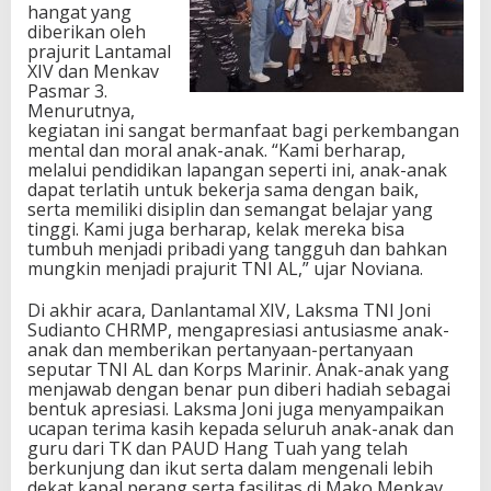
hangat yang
diberikan oleh
prajurit Lantamal
XIV dan Menkav
Pasmar 3.
Menurutnya,
kegiatan ini sangat bermanfaat bagi perkembangan
mental dan moral anak-anak. “Kami berharap,
melalui pendidikan lapangan seperti ini, anak-anak
dapat terlatih untuk bekerja sama dengan baik,
serta memiliki disiplin dan semangat belajar yang
tinggi. Kami juga berharap, kelak mereka bisa
tumbuh menjadi pribadi yang tangguh dan bahkan
mungkin menjadi prajurit TNI AL,” ujar Noviana.
Di akhir acara, Danlantamal XIV, Laksma TNI Joni
Sudianto CHRMP, mengapresiasi antusiasme anak-
anak dan memberikan pertanyaan-pertanyaan
seputar TNI AL dan Korps Marinir. Anak-anak yang
menjawab dengan benar pun diberi hadiah sebagai
bentuk apresiasi. Laksma Joni juga menyampaikan
ucapan terima kasih kepada seluruh anak-anak dan
guru dari TK dan PAUD Hang Tuah yang telah
berkunjung dan ikut serta dalam mengenali lebih
dekat kapal perang serta fasilitas di Mako Menkav