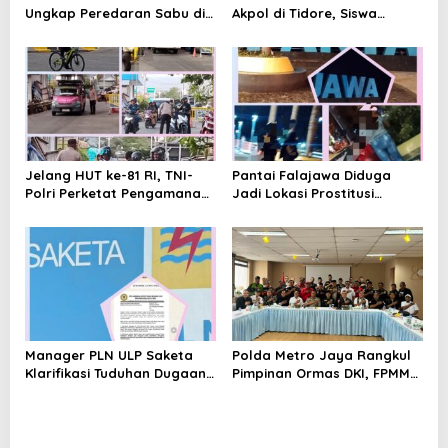
Ungkap Peredaran Sabu di
Akpol di Tidore, Siswa
Halmahera Tengah, Satu
Didorong Disiplin dan
Pengedar Diamankan
Mandiri
Jelang HUT ke-81 RI, TNI-
Pantai Falajawa Diduga
Polri Perketat Pengamanan
Jadi Lokasi Prostitusi
Pelabuhan Ferry Bastiong,
Terselubung dan Pesta
Pemeriksaan Kendaraan
Miras, Warga Desak
hingga Patroli Rutin
Penertiban
Manager PLN ULP Saketa
Polda Metro Jaya Rangkul
Klarifikasi Tuduhan Dugaan
Pimpinan Ormas DKI, FPMM
Penyelundupan BBM:
Ajak Warga Jaga Jakarta
Jangan Menghakimi Tanpa
dan Tolak Provokasi SARA
Bukti