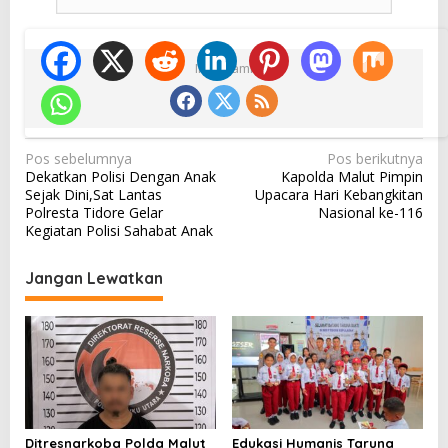
Ikuti Kami
N
Pos sebelumnya
Pos berikutnya
Dekatkan Polisi Dengan Anak
Kapolda Malut Pimpin
a
Sejak Dini,Sat Lantas
Upacara Hari Kebangkitan
v
Polresta Tidore Gelar
Nasional ke-116
Kegiatan Polisi Sahabat Anak
i
g
Jangan Lewatkan
a
s
i
p
o
s
Ditresnarkoba Polda Malut
Edukasi Humanis Taruna