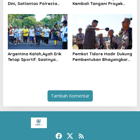
Dini, Satlantas Polresta
Kembali Tangani Proyek
Tidore Gelar _Police Go to
Kejaksaan, Pembangunan
School_ di MIN 1 Kota
Mess Senilai Rp4,76 Miliar
Tidore Kepulauan
Resmi Dimulai
Argentina Kalah,Ayah Erik
Pemkot Tidore Hadir Dukung
Tetap Sportif: Saatnya
Pembentukan Bhayangkara
Tinggalkan Perbedaan dan
Berintegritas di SPN Polda
Bangun Tidore
Malut
Tambah Komentar