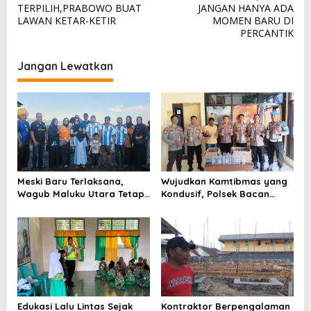
TERPILIH,PRABOWO BUAT
JANGAN HANYA ADA
i
LAWAN KETAR-KETIR
MOMEN BARU DI
g
PERCANTIK
a
Jangan Lewatkan
s
i
p
o
s
Meski Baru Terlaksana,
Wujudkan Kamtibmas yang
Wagub Maluku Utara Tetap
Kondusif, Polsek Bacan
Tepati Janji Batobo di
Timur Kembali Tindak
Pantai Tugulufa
Peredaran Miras Cap Tikus
Edukasi Lalu Lintas Sejak
Kontraktor Berpengalaman