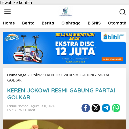
Lewati ke konten
Home
Berita
Berita
Olahraga
BISNIS
Otomatif
Homepage
/
Politik
KEREN JOKOWI RESMI GABUNG PARTAI
GOLKAR
KEREN JOKOWI RESMI GABUNG PARTAI
GOLKAR
Faduli Nomor
Agustus 11, 2024
Politik
927 Dilihat