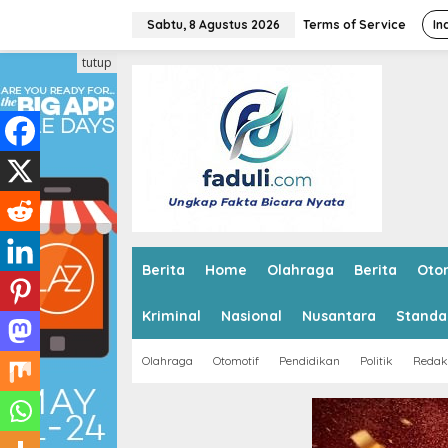
L
e
Sabtu, 8 Agustus 2026
Terms of Service
In
w
a
tutup
t
i
k
e
k
o
n
t
e
n
Berita
Home
Olahraga
Berita
Oto
Kriminal
Nasional
Nusantara
Standa
Olahraga
Otomotif
Pendidikan
Politik
Redak