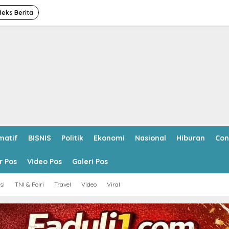
deks Berita
matif
BISNIS
Politik
Ekonomi
Nasional
Hiburan
Con
r Pos
Video Pos
Galeri Pos
si
TNI & Polri
Travel
Video
Viral