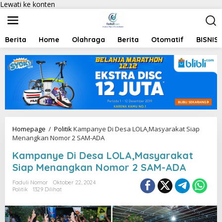
Lewati ke konten
Berita
Home
Olahraga
Berita
Otomatif
BISNIS
Homepage
/
Politik
Kampanye Di Desa LOLA,Masyarakat Siap
Menangkan Nomor 2 SAM-ADA
Kampanye Di Desa LOLA,Masyarakat
Siap Menangkan Nomor 2 SAM-ADA
Faduli Nomor
Oktober 22, 2024
Politik
1329 Dilihat