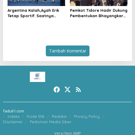
Argentina Kalah,Ayah Erik
Pemkot Tidore Hadir Dukung
Tetap Sportif: Saatnya
Pembentukan Bhayangkara
Tinggalkan Perbedaan dan
Berintegritas di SPN Polda
Bangun Tidore
Malut
Tambah Komentar
faduli1.com
Indeks
Kode Etik
Redaksi
Privacy Policy
Disclaimer
Pedoman Media Siber
Versi Non AMP