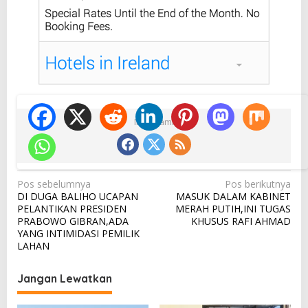
Ikuti Kami
N
Pos sebelumnya
Pos berikutnya
DI DUGA BALIHO UCAPAN
MASUK DALAM KABINET
a
PELANTIKAN PRESIDEN
MERAH PUTIH,INI TUGAS
v
PRABOWO GIBRAN,ADA
KHUSUS RAFI AHMAD
YANG INTIMIDASI PEMILIK
i
LAHAN
g
a
Jangan Lewatkan
s