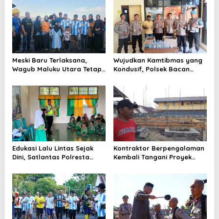
i
p
o
s
Meski Baru Terlaksana,
Wujudkan Kamtibmas yang
Wagub Maluku Utara Tetap
Kondusif, Polsek Bacan
Tepati Janji Batobo di
Timur Kembali Tindak
Pantai Tugulufa
Peredaran Miras Cap Tikus
Edukasi Lalu Lintas Sejak
Kontraktor Berpengalaman
Dini, Satlantas Polresta
Kembali Tangani Proyek
Tidore Gelar _Police Go to
Kejaksaan, Pembangunan
School_ di MIN 1 Kota
Mess Senilai Rp4,76 Miliar
Tidore Kepulauan
Resmi Dimulai