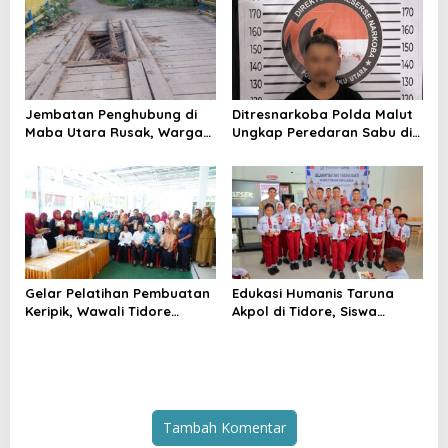
SE2026
2026
Jembatan Penghubung di
Ditresnarkoba Polda Malut
Maba Utara Rusak, Warga
Ungkap Peredaran Sabu di
Harap Penanganan Cepat
Halmahera Tengah, Satu
dari Pemda
Pengedar Diamankan
Gelar Pelatihan Pembuatan
Edukasi Humanis Taruna
Keripik, Wawali Tidore
Akpol di Tidore, Siswa
Apresiasi UMKM Toloa Indah
Didorong Disiplin dan
Berkembang
Mandiri
Tambah Komentar