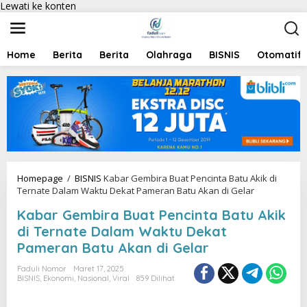
Lewati ke konten
Home
Berita
Berita
Olahraga
BISNIS
Otomatif
Homepage
/
BISNIS
Kabar Gembira Buat Pencinta Batu Akik di
Ternate Dalam Waktu Dekat Pameran Batu Akan di Gelar
Kabar Gembira Buat Pencinta Batu Akik
di Ternate Dalam Waktu Dekat
Pameran Batu Akan di Gelar
Faduli Nomor
Maret 17, 2025
BISNIS
,
Ekonomi
,
Nasional
,
Viral
859 Dilihat