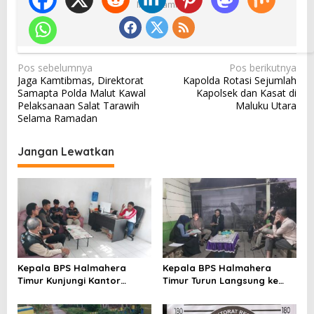
Ikuti Kami
N
Pos sebelumnya
Pos berikutnya
Jaga Kamtibmas, Direktorat
Kapolda Rotasi Sejumlah
a
Samapta Polda Malut Kawal
Kapolsek dan Kasat di
v
Pelaksanaan Salat Tarawih
Maluku Utara
Selama Ramadan
i
g
Jangan Lewatkan
a
s
i
p
o
s
Kepala BPS Halmahera
Kepala BPS Halmahera
Timur Kunjungi Kantor
Timur Turun Langsung ke
Camat Maba Utara,
Maba Utara Percepat
Percepat Pencacahan
Pendataan Sensus Ekonomi