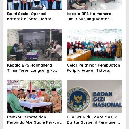
s
Bakti Sosial Operasi
Kepala BPS Halmahera
Katarak di Kota Tidore
Timur Kunjungi Kantor
Kepulauan Resmi
Camat Maba Utara,
Berlangsung
Percepat Pencacahan
SE2026
Kepala BPS Halmahera
Gelar Pelatihan Pembuatan
Timur Turun Langsung ke
Keripik, Wawali Tidore
Maba Utara Percepat
Apresiasi UMKM Toloa Indah
Pendataan Sensus Ekonomi
Berkembang
2026
Pemkot Ternate dan
Dua SPPG di Tidore Masuk
Perumda Ake Gaale Perkuat
Daftar Suspend Permanen
Konservasi Lewat Ritual Ake
BGN