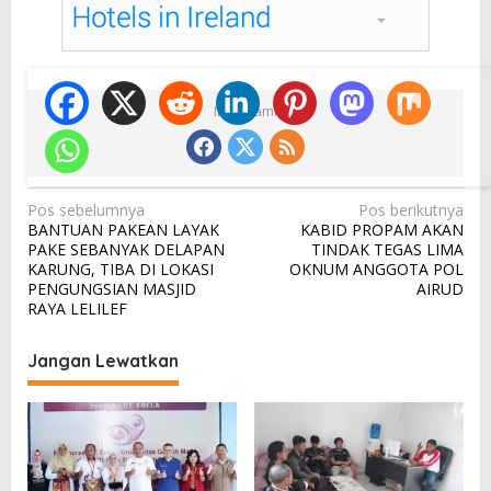
Ikuti Kami
N
Pos sebelumnya
Pos berikutnya
BANTUAN PAKEAN LAYAK
KABID PROPAM AKAN
a
PAKE SEBANYAK DELAPAN
TINDAK TEGAS LIMA
v
KARUNG, TIBA DI LOKASI
OKNUM ANGGOTA POL
PENGUNGSIAN MASJID
AIRUD
i
RAYA LELILEF
g
a
Jangan Lewatkan
s
i
p
o