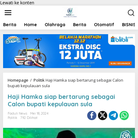
Lewati ke konten
Berita
Home
Olahraga
Berita
Otomatif
BISNIS
Homepage
/
Politik
Haji Hamka siap bertarung sebagai Calon
bupati kepulauan sula
Haji Hamka siap bertarung sebagai
Calon bupati kepulauan sula
Faduli News
Mei 18, 2024
Politik
792 Dilihat