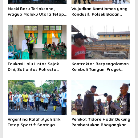
s
Meski Baru Terlaksana,
Wujudkan Kamtibmas yang
Wagub Maluku Utara Tetap
Kondusif, Polsek Bacan
Tepati Janji Batobo di
Timur Kembali Tindak
Pantai Tugulufa
Peredaran Miras Cap Tikus
Edukasi Lalu Lintas Sejak
Kontraktor Berpengalaman
Dini, Satlantas Polresta
Kembali Tangani Proyek
Tidore Gelar _Police Go to
Kejaksaan, Pembangunan
School_ di MIN 1 Kota
Mess Senilai Rp4,76 Miliar
Tidore Kepulauan
Resmi Dimulai
Argentina Kalah,Ayah Erik
Pemkot Tidore Hadir Dukung
Tetap Sportif: Saatnya
Pembentukan Bhayangkara
Tinggalkan Perbedaan dan
Berintegritas di SPN Polda
Bangun Tidore
Malut