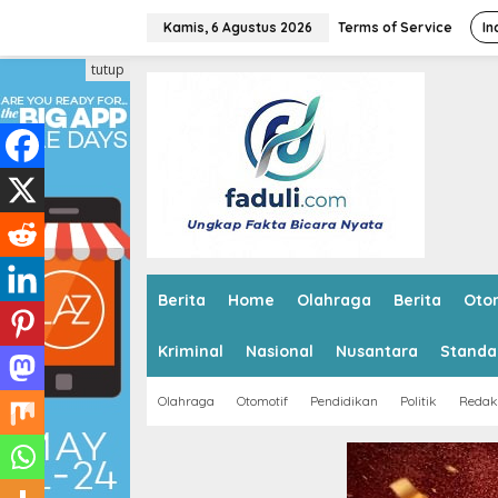
L
e
Kamis, 6 Agustus 2026
Terms of Service
In
w
a
tutup
t
i
k
e
k
o
n
t
e
n
Berita
Home
Olahraga
Berita
Oto
Kriminal
Nasional
Nusantara
Standa
Olahraga
Otomotif
Pendidikan
Politik
Redak