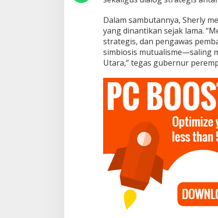
I
n
Dalam sambutannya, Sherly me
s
yang dinantikan sejak lama. “Me
a
n
strategis, dan pengawas pemb
M
simbiosis mutualisme—saling
e
Utara,” tegas gubernur perempu
d
i
a
M
a
l
u
k
u
U
t
a
r
a