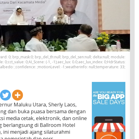
Forward: 0; brp_mask:0; brp_del_th:null; brp_del_sen:null; delta:null; module:
 0;cct_value: 0;AI_Scene: (-1, -1);aec_lux: 0.0;aec_lux_index: 0;HdrStatus:
;albedo: ;confidence: ;motionLevel: -1;weatherinfo: null;temperature: 33;
rnur Maluku Utara, Sherly Laos,
ing dan buka puasa bersama dengan
i media cetak, elektronik, dan online
g berlangsung di Ballroom Hotel
, ini menjadi ajang silaturahmi
ra pemerintah dan pers.