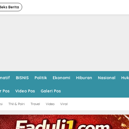
deks Berita
matif
BISNIS
Politik
Ekonomi
Hiburan
Nasional
Hu
r Pos
Video Pos
Galeri Pos
si
TNI & Polri
Travel
Video
Viral