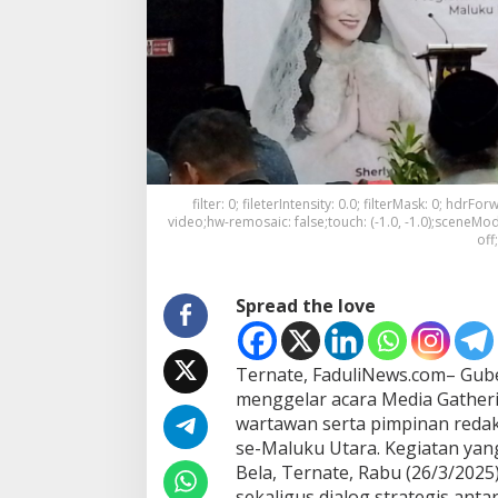
B
u
k
a
P
u
a
s
a
d
filter: 0; fileterIntensity: 0.0; filterMask: 0; hdr
a
video;hw-remosaic: false;touch: (-1.0, -1.0);sceneMode:
n
off
D
i
s
Spread the love
k
u
s
i
Ternate, FaduliNews.com– Gube
d
menggelar acara Media Gather
e
wartawan serta pimpinan redaks
n
se-Maluku Utara. Kegiatan yan
g
a
Bela, Ternate, Rabu (26/3/2025)
n
sekaligus dialog strategis anta