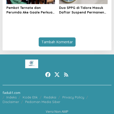
Pemkot Ternate dan
Dua SPPG di Tidore Masuk
Perumda Ake Gaale Perkuat
Daftar Suspend Permanen
Konservasi Lewat Ritual Ake
BGN
Ma Sou
Tambah Komentar
faduli1.com
Indeks
Kode Etik
Redaksi
Privacy Policy
Disclaimer
Pedoman Media Siber
Versi Non AMP