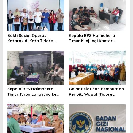
s
i
p
o
s
Bakti Sosial Operasi
Kepala BPS Halmahera
Katarak di Kota Tidore
Timur Kunjungi Kantor
Kepulauan Resmi
Camat Maba Utara,
Berlangsung
Percepat Pencacahan
SE2026
Kepala BPS Halmahera
Gelar Pelatihan Pembuatan
Timur Turun Langsung ke
Keripik, Wawali Tidore
Maba Utara Percepat
Apresiasi UMKM Toloa Indah
Pendataan Sensus Ekonomi
Berkembang
2026