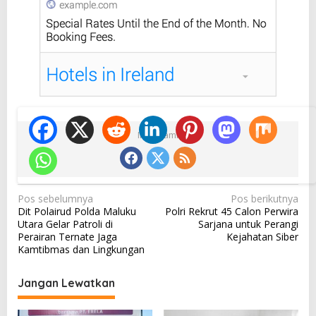
Ikuti Kami
N
Pos sebelumnya
Pos berikutnya
Dit Polairud Polda Maluku
Polri Rekrut 45 Calon Perwira
a
Utara Gelar Patroli di
Sarjana untuk Perangi
v
Perairan Ternate Jaga
Kejahatan Siber
Kamtibmas dan Lingkungan
i
g
Jangan Lewatkan
a