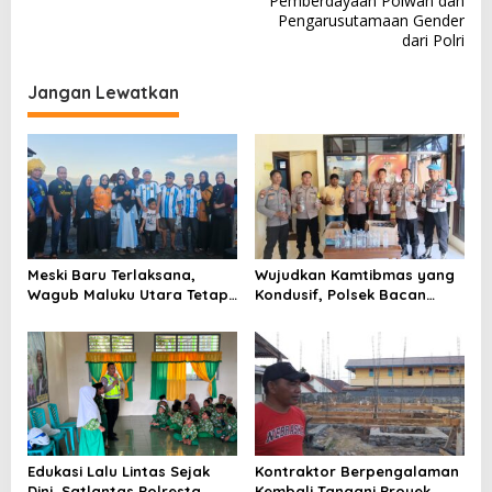
Pemberdayaan Polwan dan
i
Pengarusutamaan Gender
g
dari Polri
a
Jangan Lewatkan
s
i
p
o
s
Meski Baru Terlaksana,
Wujudkan Kamtibmas yang
Wagub Maluku Utara Tetap
Kondusif, Polsek Bacan
Tepati Janji Batobo di
Timur Kembali Tindak
Pantai Tugulufa
Peredaran Miras Cap Tikus
Edukasi Lalu Lintas Sejak
Kontraktor Berpengalaman
Dini, Satlantas Polresta
Kembali Tangani Proyek