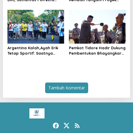
Tidore Gelar _Police Go to
Kejaksaan, Pembangunan
School_ di MIN 1 Kota
Mess Senilai Rp4,76 Miliar
Tidore Kepulauan
Resmi Dimulai
Argentina Kalah,Ayah Erik
Pemkot Tidore Hadir Dukung
Tetap Sportif: Saatnya
Pembentukan Bhayangkara
Tinggalkan Perbedaan dan
Berintegritas di SPN Polda
Bangun Tidore
Malut
Tambah Komentar