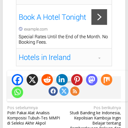
Ikuti Kami
N
Pos sebelumnya
Pos berikutnya
Polri Pakai Alat Analisis
Studi Banding ke Indonesia,
a
Komposisi Tubuh-Tes MMPI
Kepolisian Kamboja Ingin
v
di Seleksi Akhir Akpol
Belajar tentang