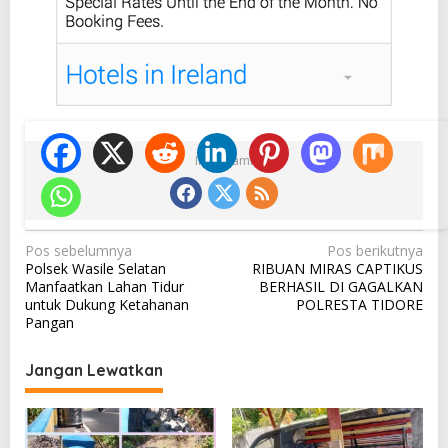
Ikuti Kami
N
Pos sebelumnya
Pos berikutnya
Polsek Wasile Selatan
RIBUAN MIRAS CAPTIKUS
a
Manfaatkan Lahan Tidur
BERHASIL DI GAGALKAN
v
untuk Dukung Ketahanan
POLRESTA TIDORE
Pangan
i
g
Jangan Lewatkan
a
s
i