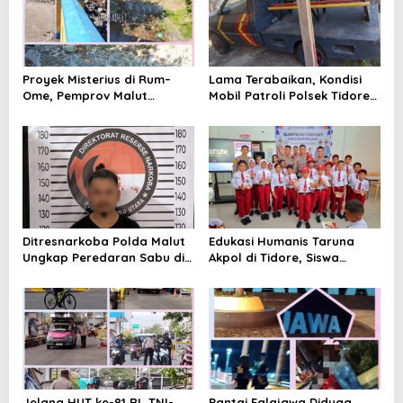
p
o
s
Proyek Misterius di Rum–
Lama Terabaikan, Kondisi
Ome, Pemprov Malut
Mobil Patroli Polsek Tidore
Bantah Punya Pekerjaan—
Utara Kini Mendapat Atensi
Lalu Punya Siapa?
Kapolda
Ditresnarkoba Polda Malut
Edukasi Humanis Taruna
Ungkap Peredaran Sabu di
Akpol di Tidore, Siswa
Halmahera Tengah, Satu
Didorong Disiplin dan
Pengedar Diamankan
Mandiri
Jelang HUT ke-81 RI, TNI-
Pantai Falajawa Diduga