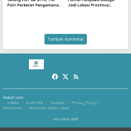
Polri Perketat Pengamanan
Jadi Lokasi Prostitusi
Pelabuhan Ferry Bastiong,
Terselubung dan Pesta
Pemeriksaan Kendaraan
Miras, Warga Desak
hingga Patroli Rutin
Penertiban
Tambah Komentar
faduli1.com
Indeks
Kode Etik
Redaksi
Privacy Policy
Disclaimer
Pedoman Media Siber
Versi Non AMP