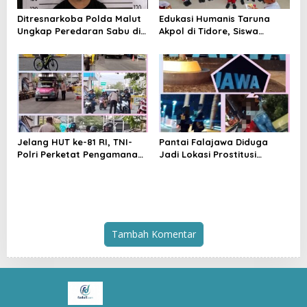
Ditresnarkoba Polda Malut
Edukasi Humanis Taruna
Ungkap Peredaran Sabu di
Akpol di Tidore, Siswa
Halmahera Tengah, Satu
Didorong Disiplin dan
Pengedar Diamankan
Mandiri
Jelang HUT ke-81 RI, TNI-
Pantai Falajawa Diduga
Polri Perketat Pengamanan
Jadi Lokasi Prostitusi
Pelabuhan Ferry Bastiong,
Terselubung dan Pesta
Pemeriksaan Kendaraan
Miras, Warga Desak
hingga Patroli Rutin
Penertiban
Tambah Komentar