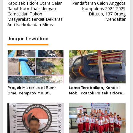
Kapolsek Tidore Utara Gelar
Pendaftaran Calon Anggota
a
Rapat Koordinasi dengan
Kompolnas 2024-2029
v
Camat dan Tokoh
Ditutup, 137 Orang
Masyarakat Terkait Deklarasi
Mendaftar
i
Anti Narkoba dan Miras
g
a
Jangan Lewatkan
s
i
p
o
s
Proyek Misterius di Rum–
Lama Terabaikan, Kondisi
Ome, Pemprov Malut
Mobil Patroli Polsek Tidore
Bantah Punya Pekerjaan—
Utara Kini Mendapat Atensi
Lalu Punya Siapa?
Kapolda