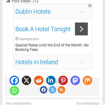
Post Views:
772
Ikuti Kami
N
Pos sebelumnya
Pos berikutnya